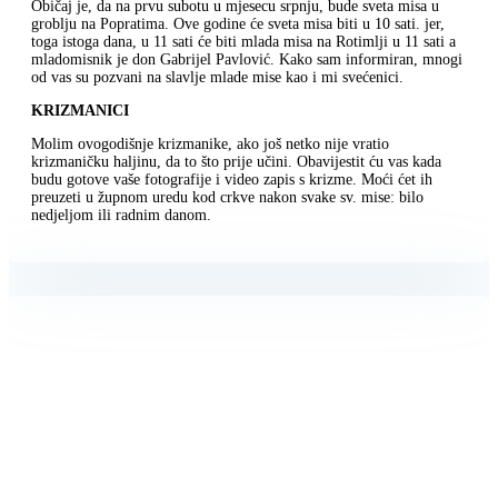
Običaj je, da na prvu subotu u mjesecu srpnju, bude sveta misa u
groblju na Popratima. Ove godine će sveta misa biti u 10 sati. jer,
toga istoga dana, u 11 sati će biti mlada misa na Rotimlji u 11 sati a
mladomisnik je don Gabrijel Pavlović. Kako sam informiran, mnogi
od vas su pozvani na slavlje mlade mise kao i mi svećenici.
KRIZMANICI
Molim ovogodišnje krizmanike, ako još netko nije vratio
krizmaničku haljinu, da to što prije učini. Obavijestit ću vas kada
budu gotove vaše fotografije i video zapis s krizme. Moći ćet ih
preuzeti u župnom uredu kod crkve nakon svake sv. mise: bilo
nedjeljom ili radnim danom.