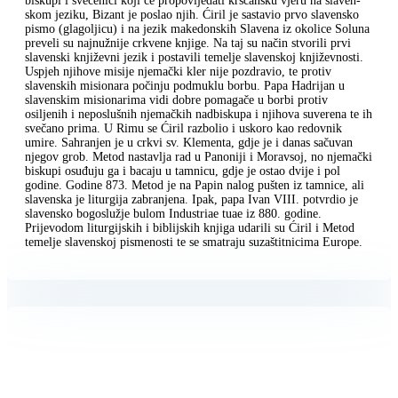
biskupi i svećenici koji će propovijedati kršćansku vjeru na slaven-
skom jeziku, Bizant je poslao njih. Ćiril je sastavio prvo slavensko
pismo (glagoljicu) i na jezik makedonskih Slavena iz okolice Soluna
preveli su najnužnije crkvene knjige. Na taj su način stvorili prvi
slavenski književni jezik i postavili temelje slavenskoj književnosti.
Uspjeh njihove misije njemački kler nije pozdravio, te protiv
slavenskih misionara počinju podmuklu borbu. Papa Hadrijan u
slavenskim misionarima vidi dobre pomagače u borbi protiv
osiljenih i neposlušnih njemačkih nadbiskupa i njihova suverena te ih
svečano prima. U Rimu se Ćiril razbolio i uskoro kao redovnik
umire. Sahranjen je u crkvi sv. Klementa, gdje je i danas sačuvan
njegov grob. Metod nastavlja rad u Panoniji i Moravsoj, no njemački
biskupi osuđuju ga i bacaju u tamnicu, gdje je ostao dvije i pol
godine. Godine 873. Metod je na Papin nalog pušten iz tamnice, ali
slavenska je liturgija zabranjena. Ipak, papa Ivan VIII. potvrdio je
slavensko bogoslužje bulom Industriae tuae iz 880. godine.
Prijevodom liturgijskih i biblijskih knjiga udarili su Ćiril i Metod
temelje slavenskoj pismenosti te se smatraju suzaštitnicima Europe.