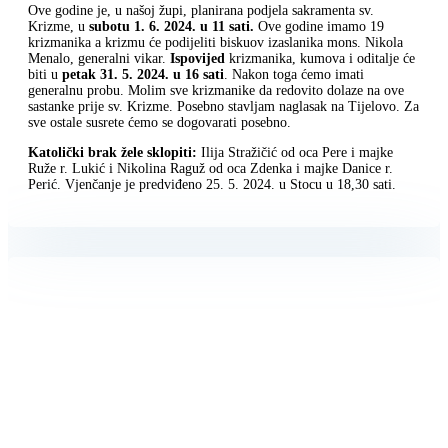
Ove godine je, u našoj župi, planirana podjela sakramenta sv.
Krizme, u
subotu 1. 6. 2024. u 11 sati.
Ove godine imamo 19
krizmanika a krizmu će podijeliti biskuov izaslanika mons. Nikola
Menalo, generalni vikar.
Ispovijed
krizmanika, kumova i oditalje će
biti u
petak 31. 5. 2024. u 16 sati
. Nakon toga ćemo imati
generalnu probu. Molim sve krizmanike da redovito dolaze na ove
sastanke prije sv. Krizme. Posebno stavljam naglasak na Tijelovo. Za
sve ostale susrete ćemo se dogovarati posebno.
Katolički brak žele sklopiti:
Ilija Stražičić od oca Pere i majke
Ruže r. Lukić i Nikolina Raguž od oca Zdenka i majke Danice r.
Perić. Vjenčanje je predviđeno 25. 5. 2024. u Stocu u 18,30 sati.