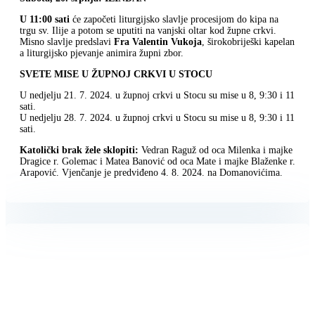
U 11:00 sati
će započeti liturgijsko slavlje procesijom do kipa na
trgu sv. Ilije a potom se uputiti na vanjski oltar kod župne crkvi.
Misno slavlje predslavi
Fra Valentin Vukoja
, širokobriješki kapelan
a liturgijsko pjevanje animira župni zbor.
SVETE MISE U ŽUPNOJ CRKVI U STOCU
U nedjelju 21. 7. 2024. u župnoj crkvi u Stocu su mise u 8, 9:30 i 11
sati.
U nedjelju 28. 7. 2024. u župnoj crkvi u Stocu su mise u 8, 9:30 i 11
sati.
Katolički brak žele sklopiti:
Vedran Raguž od oca Milenka i majke
Dragice r. Golemac i Matea Banović od oca Mate i majke Blaženke r.
Arapović. Vjenčanje je predviđeno 4. 8. 2024. na Domanovićima.