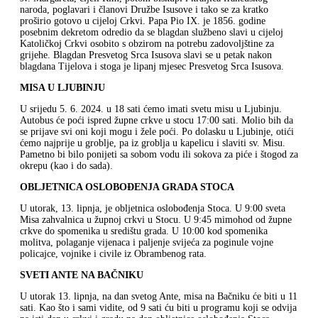
naroda, poglavari i članovi Družbe Isusove i tako se za kratko
proširio gotovo u cijeloj Crkvi. Papa Pio IX. je 1856. godine
posebnim dekretom odredio da se blagdan službeno slavi u cijeloj
Katoličkoj Crkvi osobito s obzirom na potrebu zadovoljštine za
grijehe. Blagdan Presvetog Srca Isusova slavi se u petak nakon
blagdana Tijelova i stoga je lipanj mjesec Presvetog Srca Isusova.
MISA U LJUBINJU
U srijedu 5. 6. 2024. u 18 sati ćemo imati svetu misu u Ljubinju.
Autobus će poći ispred župne crkve u stocu 17:00 sati. Molio bih da
se prijave svi oni koji mogu i žele poći. Po dolasku u Ljubinje, otići
ćemo najprije u groblje, pa iz groblja u kapelicu i slaviti sv. Misu.
Pametno bi bilo ponijeti sa sobom vodu ili sokova za piće i štogod za
okrepu (kao i do sada).
OBLJETNICA OSLOBOĐENJA GRADA STOCA
U utorak, 13. lipnja, je obljetnica oslobođenja Stoca. U 9:00 sveta
Misa zahvalnica u župnoj crkvi u Stocu. U 9:45 mimohod od župne
crkve do spomenika u središtu grada. U 10:00 kod spomenika
molitva, polaganje vijenaca i paljenje svijeća za poginule vojne
policajce, vojnike i civile iz Obrambenog rata.
SVETI ANTE NA BAČNIKU
U utorak 13. lipnja, na dan svetog Ante, misa na Bačniku će biti u 11
sati. Kao što i sami vidite, od 9 sati ću biti u programu koji se odvija