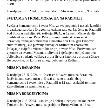
U nedjelju 26. 5. 2024. u župnoj crkvi u Stocu je samo jedna misa u
8 sati.
U nedjelju 2. 6. 2024. u župnoj crkvi u Stocu su mise u 8, 9:30 sati.
SVETA MISA I KOMEMORACIJA NA RADIMLJI
Svečana komemoracija i sveta Misa za sve poginule i nestale katolike
hrvatskoga naroda u Drugom svjetskom ratu održat će se na Radimlji
kod Stoca u nedjelju,
26. svibnja 2024., u 12 sati.
Misno slavlje
predslavit će mons. Petar Palić, biskup mostarsko-duvanjski i
upravitelj trebinjsko-mrkanski a maestro don Dra- gan Filipović
animira liturgijsko pjevanje ravnajući združenim zborovima.
Polaganje cvijeća i vijenaca bit će prije svete Mise. Pozivamo sve
vjernike da svetom Misom, molitvom i sjećanjem obilježimo ovu
obljetnicu stradanja velikoga broja Hrvata katolika s prostora čitave
Hercegovine, od kojih su mnogi pobijeni na Radimlji.
MISA NA BARANIMA
U nedjelju 26. 5. 2024. u 10 sati će bit sveta misa na Baranima.
Inače imamo svetu misu u 11 sati ali smo morali, zbog
komemoracije i svete mise a Radimlji u 12 sati, uskladiti termine.
Zahvaljujem na razumijevanju.
MISA NA BOROJEVIĆIMA
U nedjelju 2. 6. 2024., kao što je i običaj u nedjelju nakon presv.
Trojstva, bit će sveta misa na groblju u Borojevićima u 11 sati.