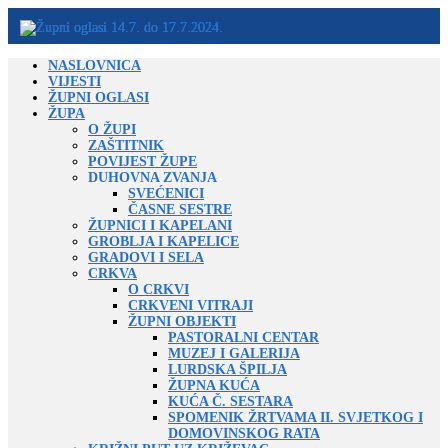
NASLOVNICA
VIJESTI
ŽUPNI OGLASI
ŽUPA
O ŽUPI
ZAŠTITNIK
POVIJEST ŽUPE
DUHOVNA ZVANJA
SVEĆENICI
ČASNE SESTRE
ŽUPNICI I KAPELANI
GROBLJA I KAPELICE
GRADOVI I SELA
CRKVA
O CRKVI
CRKVENI VITRAJI
ŽUPNI OBJEKTI
PASTORALNI CENTAR
MUZEJ I GALERIJA
LURDSKA ŠPILJA
ŽUPNA KUĆA
KUĆA Č. SESTARA
SPOMENIK ŽRTVAMA II. SVJETKOG I
DOMOVINSKOG RATA