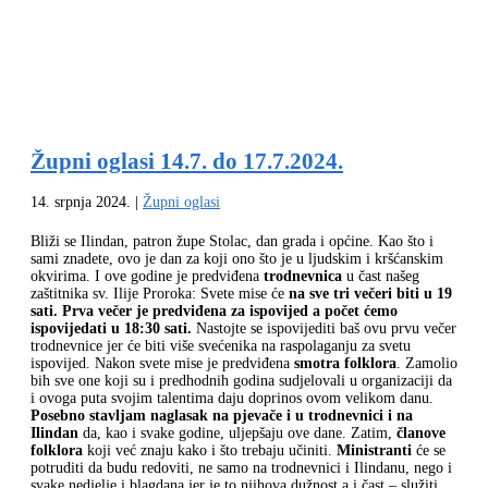
Župni oglasi 14.7. do 17.7.2024.
14. srpnja 2024.
|
Župni oglasi
Bliži se Ilindan, patron župe Stolac, dan grada i općine. Kao što i
sami znadete, ovo je dan za koji ono što je u ljudskim i kršćanskim
okvirima. I ove godine je predviđena
trodnevnica
u čast našeg
zaštitnika sv. Ilije Proroka: Svete mise će
na sve tri večeri biti u 19
sati. Prva večer je predviđena za ispovijed a počet ćemo
ispovijedati u 18:30 sati.
Nastojte se ispovijediti baš ovu prvu večer
trodnevnice jer će biti više svećenika na raspolaganju za svetu
ispovijed. Nakon svete mise je predviđena
smotra folklora
. Zamolio
bih sve one koji su i predhodnih godina sudjelovali u organizaciji da
i ovoga puta svojim talentima daju doprinos ovom velikom danu.
Posebno stavljam naglasak na pjevače i u trodnevnici i na
Ilindan
da, kao i svake godine, uljepšaju ove dane. Zatim,
članove
folklora
koji već znaju kako i što trebaju učiniti.
Ministranti
će se
potruditi da budu redoviti, ne samo na trodnevnici i Ilindanu, nego i
svake nedjelje i blagdana jer je to njihova dužnost a i čast – služiti