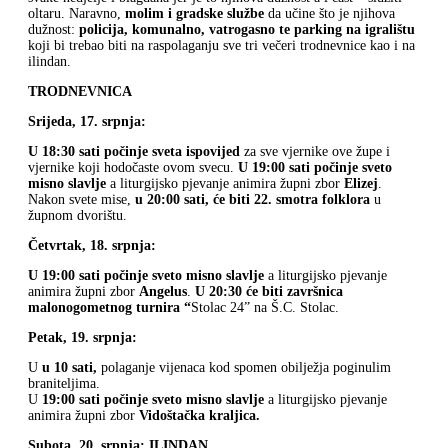
oltaru. Naravno,
molim i gradske službe
da učine što je njihova
dužnost:
policija, komunalno, vatrogasno te parking na igralištu
koji bi trebao biti na raspolaganju sve tri večeri trodnevnice kao i na
ilindan.
TRODNEVNICA
Srijeda, 17. srpnja:
U 18:30 sati počinje sveta ispovijed
za sve vjernike ove župe i
vjernike koji hodočaste ovom svecu.
U 19:00 sati počinje sveto
misno slavlje
a liturgijsko pjevanje animira župni zbor
Elizej
.
Nakon svete mise,
u 20:00 sati, će biti 22. smotra folklora
u
župnom dvorištu.
Četvrtak, 18. srpnja:
U 19:00 sati počinje sveto misno slavlje
a liturgijsko pjevanje
animira župni zbor
Angelus
.
U 20:30 će biti završnica
malonogometnog turnira “
Stolac 24” na Š.C. Stolac.
Petak, 19. srpnja:
U
u 10 sati,
polaganje vijenaca kod spomen obilježja poginulim
braniteljima.
U
19:00 sati počinje sveto misno slavlje
a liturgijsko pjevanje
animira župni zbor
Vidoštačka kraljica.
Subota, 20. srpnja: ILINDAN