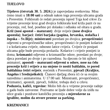
TIJELOVO
Tijelovo (četvrtak 30. 5. 2024.)
je zapovjedana svetkovina. Misu
ćemo imati u
18:00 sati
a odmah nakon toga procesija ulicama grada
s Presvetim. Folkloraši će redati procesiju ispred Trga kod crkve Za
vrijeme procesije kroz grad dvojica folkloraša kod križa pazit će na
procesiju, red, hod, posebno pri dolasku i odlasku od oltara u gradu.
Križ (nosi apostol – maturant)
: dvije svijeće
(nose dvojica
apostola)
;
barjaci: četiri barjaka (papina, hrvatska, stolačka i
župska – Sv.Ilije); ministranti
poredani po dvojica;
prvopričesnici
odjeveni u prvopričesničke odore, prvopričesnici će ponijeti košarice
i u košaricama cvijeće, odnosno latice cvijeća. Cvijeće će posipati
ulicama gdje bude procesija prolazila. Košarice i cvijeće ponijeti iz
doma;
krizmanici
odjeveni u krizmaničke odore, poredani po dvoje;
djeca poredani po dvoje i po razredima. Sa djecom će bit njihovi
animatori;
apostoli – maturanti odjeveni u odore, nose na čelu
procesije križ i svijeće a na smjene će nositi baldahin, te pored
baldahina četiri svijeće
; svećenik s Presvetim;
pjevači
(Kraljice,
Angelus i Srednjoškolci)
. Članovi dječjeg zbora ići će sa svojim
razredima i animatorima. U 17:00 sati: Ministranti, prvopričesnici,
krizmanici, apostoli, pjevači, folklor, trebaju doći u crkvu.
Poduzeća, kafići, trgovine:
Molio bih da u vrijeme procesije radnje
u gadu budu zatvorene. Pozivamo se ljude dobre volje da iziđu na
ulice grada i pozdrave katoličku procesiju a
mjerodavne za
igralište, molim da otvore prostor za parking.
KRIZMANICI