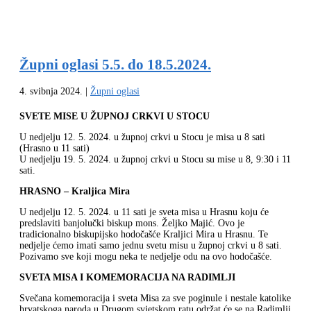
Župni oglasi 5.5. do 18.5.2024.
4. svibnja 2024.
|
Župni oglasi
SVETE MISE U ŽUPNOJ CRKVI U STOCU
U nedjelju 12. 5. 2024. u župnoj crkvi u Stocu je misa u 8 sati
(Hrasno u 11 sati)
U nedjelju 19. 5. 2024. u župnoj crkvi u Stocu su mise u 8, 9:30 i 11
sati.
HRASNO – Kraljica Mira
U nedjelju 12. 5. 2024. u 11 sati je sveta misa u Hrasnu koju će
predslaviti banjolučki biskup mons. Željko Majić. Ovo je
tradicionalno biskupijsko hodočašće Kraljici Mira u Hrasnu. Te
nedjelje ćemo imati samo jednu svetu misu u župnoj crkvi u 8 sati.
Pozivamo sve koji mogu neka te nedjelje odu na ovo hodočašće.
SVETA MISA I KOMEMORACIJA NA RADIMLJI
Svečana komemoracija i sveta Misa za sve poginule i nestale katolike
hrvatskoga naroda u Drugom svjetskom ratu održat će se na Radimlji