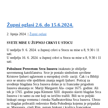
Župni oglasi 2.6. do 15.6.2024.
2. lipnja 2024.
|
Župni oglasi
SVETE MISE U ŽUPNOJ CRKVI U STOCU
U nedjelju 9. 6. 2024. u župnoj crkvi u Stocu su mise u 8, 9:30 i 11
sati.
U nedjelju 16. 6. 2024. u župnoj crkvi u Stocu su mise u 8, 9:30 i 11
sati.
Pobožnost Presvetom Srcu Isusovu
istaknuto je obilježje
suvremenog katoličanstva. Srce je postalo simbolom uzvišene
Kristove ljubavi uglavnom u europskoj civili- zaciji. Čak i u Bibliji
srce se smatra više sjedištem znanja negoli ljubavi. Poticaj za
uvođenje blagdana Srca Isusova došao je iz francuske prigodom
Isusova ukazanja sv. Mariji Margareti Ala- coque 1675. godine. Ali
tek je 1765. godine papa Klement XIII. dopustio slaviti blagdan Srca
Isusova i to samo za one koji su izričito tražili. Bili su to poljski
biskupi onoga vremena i rimska Nadbratovština Srca Isusova. Ubrzo
su blagdan prihvatili redovnice Reda Pohođenja kojemu je pripadala
sv. Margareta, cijeli Rim, potom biskupi i kraljica francuskog