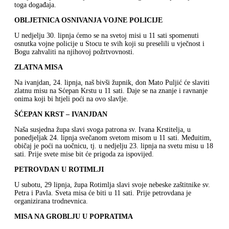
toga događaja.
OBLJETNICA OSNIVANJA VOJNE POLICIJE
U nedjelju 30. lipnja ćemo se na svetoj misi u 11 sati spomenuti
osnutka vojne policije u Stocu te svih koji su preselili u vječnost i
Bogu zahvaliti na njihovoj požrtvovnosti.
ZLATNA MISA
Na ivanjdan, 24. lipnja, naš bivši župnik, don Mato Puljić će slaviti
zlatnu misu na Sćepan Krstu u 11 sati. Daje se na znanje i ravnanje
onima koji bi htjeli poći na ovo slavlje.
ŠĆEPAN KRST – IVANJDAN
Naša susjedna župa slavi svoga patrona sv. Ivana Krstitelja, u
ponedjeljak 24. lipnja svečanom svetom misom u 11 sati. Međuitim,
običaj je poći na uočnicu, tj. u nedjelju 23. lipnja na svetu misu u 18
sati. Prije svete mise bit će prigoda za ispovijed.
PETROVDAN U ROTIMLJI
U subotu, 29 lipnja, župa Rotimlja slavi svoje nebeske zaštitnike sv.
Petra i Pavla. Sveta misa će biti u 11 sati. Prije petrovdana je
organizirana trodnevnica.
MISA NA GROBLJU U POPRATIMA