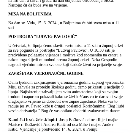
na isti dan u crkvi i gradu na dan obljetnice oslobođenja Stoca.
Nastojat ću da bude sve na vrijeme.
MISA NA BOLJUNIMA
Na dan sv. Vida, 15. 6. 2024., u Boljunima će biti sveta misa u 11
sati
POSTROJBA “LUDVIG PAVLOVIĆ”
U četvrtak, 6. lipnja ćemo slaviti svetu misu u 11 sati u župnoj crkvi
za sve poginule iz postrojbe “Ludvig Pavlović”. U 10,30 sati je
predviđeno polaganje vijenaca i molitva kod spomenika na centru a
nakon toga slijedi mimohod prema župnoj crkvi. Neka Gospodin
nagradi vječnim mirom sve one koji dadoše život za prijatelje svoje.
ZAVRŠETAK VJERONAUČNE GODINE
Ovim tjednom zaključujemo vjeronaučnu godinu župnog vjeronauka.
Misu zahvale za proteklu školsku godinu ćemo prikazati u nedjelju 9.
lipnja. Najiskrenije zahvaljujem svim animatorima koji su svojim
trudom i naporom pokazali kako se živi kršćanstvo te darovali svoje
dragocjeno vrijeme za dobrobit ove župne zajednice. Neka vas to
raduje jer sv. Pavao kaže u drugoj poslanici Korinćanima: “Bog ljubi
vesela darivatelja.” Bog će vas obilato obdariti svakovrsnim darom.
Katolički brak žele sklopiti
: Josip Bošković od oca Ilije i majke
Marice r. Bošković i Andrea Katić od oca Mihe i majke Anđe r.
Katić. Vjenčanje je predviđeno 14. 6. 2024. u Prenju.