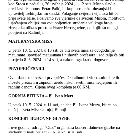
kod Stoca u nedjelju, 26. svibnja 2024., u 12 sati. Misno slavlje
predslavit će mons. Petar Palić, biskup mostarsko-duvanjski i
upravitelj trebinjsko-mrkanski. Polaganje cvijeća i vijenaca bit će
prije svete Mise. Pozivamo sve vjernike da svetom Misom, molitvom
i sjećanjem obilježimo ovu obljetnicu stradanja velikoga broja
Hrvata katolika s prostora čitave Hercegovine, od kojih su mnogi
pobijeni na Radimlji.
MATURANTSKA MISA
U petak 10. 5. 2024. u 18 sati će biti sveta misa za ovogodišnje
maturante. spovijed maturanata i njihovih profesora i roditelja će biti
u srijedu 8. 5. 2024. u 14 sati, a nakon toga kratki dogovor.
PRVOPRIČESNICI
Ovih dana su dovršeni prvopričesnički albumi i video snimci te ih
možete preuzeti u župnom uredu nakon svetih misa nedjeljom ili
radnim danom. Cijena ovog kompleta je 60 KM.
GORNJA BITUNJA – Bl. Ivan Merz
U petak 10. 5. 2024. u 11 sati, na dan Bl. Ivana Merza, bit će po
običaju sveta Misa Gornjoj Bitunji.
KONCERT DUHOVNE GLAZBE
I ove godine, udruga “Otac” organizira koncert duhovne glazbe na
stadionu “Bijeli brijeg” 8. 6. 2024. u 20 sati.