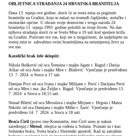
OBLJETNICA STRADANJA 24 HRVATSKA BRANITELJA
Dana 13. srpnja ove godine, slavit će se sveta misa za poginule
branitelje na Gradini, koja se nalazi na tromeđi čapljinske, stolačke i
mostarske općine. U obrani svoje domovine i svoga naroda 24
branitelja 13. srpnja 1993. godine položili su svoje živote. Na dan
njihova stradanja slavit će se Sveta Misa u 19 sati kod spomen križa
na Gradini. Pozivam sve vas, koji ste u mogućnosti, da sudjelujete na
svetoj misi te zahvalimo ovim braniteljima na neizmjernoj žrtvi za
sve nas.
Katolički brak žele sklopiti:
Nikola Bošković od oca Šimuina i majke Agate r. Raguž i Darija
Ačkar od oca Ante i majke Mire r. Blažević. Vjenčanje je predviđeno
13. 7. 2024. u Stocu u 17 sati.
Damjan Prce od oca Ivana i majke Milijane r. Perić i Darijana Perić
od oca Mire i ma- jke Željke r. Raguž. Vjenčanje je predviđeno 13.
7. 2024. u Stocu u 18,15 sati.
Nenad Biletić od oca Miroslava i majke Mirjane r. Hrgota i Matea
Nikolić od oca Damjana i majke Milke r. Šarić. Vjenčanje je
predviđeno 14. 7. 2024. u Stocu u 18 sati.
Braća Ćiril
(pravo ime Konstantin, ime Ćiril uzeo je nakon
zaređenja) i
Metod
, obojica su rođena u Solunu. Poznati su i kao
Solunska braća, Sveta braća i Slavenski apostoli. Kad su zatraženi